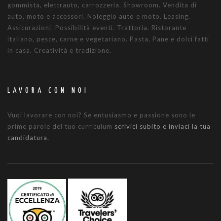
gommista, elettrauto, carrozzeria. Showroom. Vendita di
auto, moto e accessori. Noleggio auto e moto. Leasing.
Assicurazioni. Possibilità eventi. Trattoria. Ristorante
italiano, pesce, carne e vegetariano. Pasta, Pane e dolci fatti
in casa. Creatività e tradizione.
LAVORA CON NOI
Vuoi lavorare con noi? Se entusiasmo e passione sono le
prime parole del tuo curriculum
scrivici subito e inviaci la tua
candidatura.