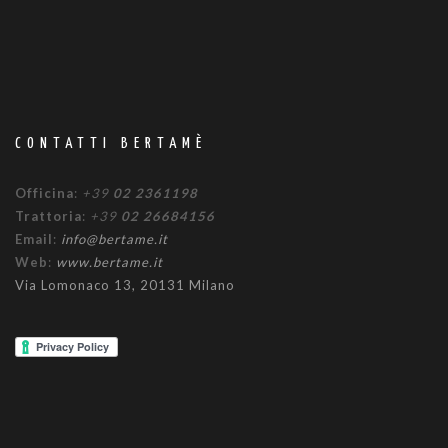
CONTATTI BERTAMÈ
Officina
:
+39
02 2361198
Trattoria
:
+39
02 26684156
Email
:
info@bertame.it
Web
:
www.bertame.it
Via Lomonaco 13, 20131 Milano