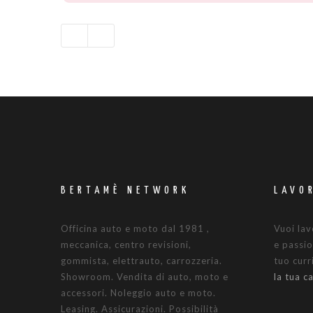
BERTAMÈ NETWORK
LAVO
Officina auto e moto dal 1981 ,
Vuoi lav
meccanica, centro revisioni,
e passio
gommista, elettrauto, carrozzeria.
tuo cur
Showroom. Vendita di auto, moto e
la tua c
accessori. Noleggio auto e moto.
Leasing. Assicurazioni. Possibilità