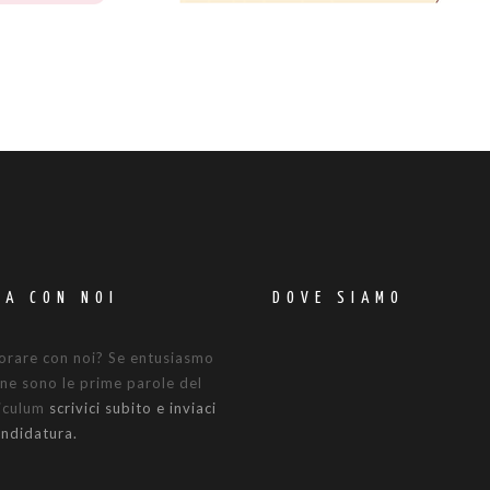
RA CON NOI
DOVE SIAMO
orare con noi? Se entusiasmo
ne sono le prime parole del
riculum
scrivici subito e inviaci
andidatura.