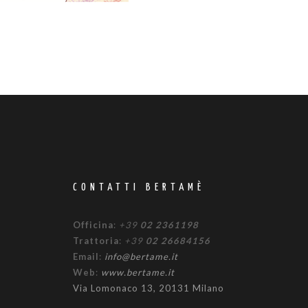
CONTATTI BERTAMÈ
Officina
:
+39
02 2361198
Trattoria
:
+39
02 26684156
Email
:
info@bertame.it
Web
:
www.bertame.it
Via Lomonaco 13, 20131 Milano