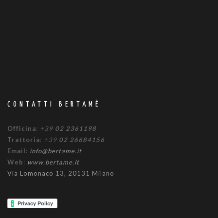
CONTATTI BERTAMÈ
Officina
:
+39
02 2361198
Trattoria
:
+39
02 26684156
Email
:
info@bertame.it
Web
:
www.bertame.it
Via Lomonaco 13, 20131 Milano