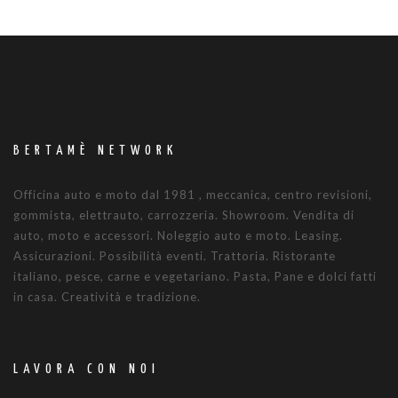
BERTAMÈ NETWORK
Officina auto e moto dal 1981 , meccanica, centro revisioni,
gommista, elettrauto, carrozzeria. Showroom. Vendita di
auto, moto e accessori. Noleggio auto e moto. Leasing.
Assicurazioni. Possibilità eventi. Trattoria. Ristorante
italiano, pesce, carne e vegetariano. Pasta, Pane e dolci fatti
in casa. Creatività e tradizione.
LAVORA CON NOI