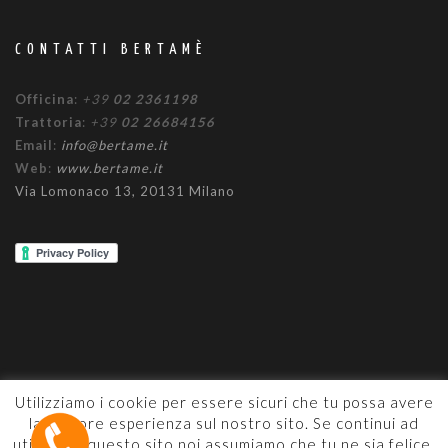
CONTATTI BERTAMÈ
Officina
:
+39
02 2361198
Trattoria
:
+39
02 26684156
Email
:
info@bertame.it
Web
:
www.bertame.it
Via Lomonaco 13, 20131 Milano
Utilizziamo i cookie per essere sicuri che tu possa avere
la migliore esperienza sul nostro sito. Se continui ad
PARTITA IVA 04168430967
utilizzare questo sito noi assumiamo che tu ne sia felice.