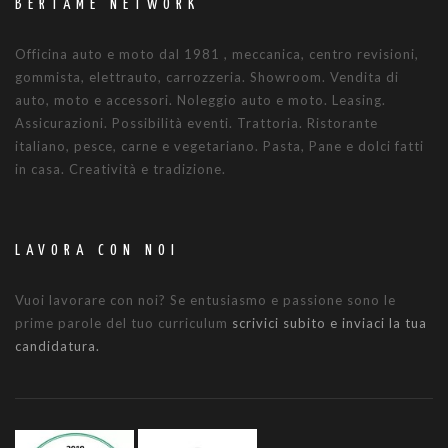
BERTAMÈ NETWORK
Officina auto e moto dal 1981 , meccanica, centro revisioni,
gommista, elettrauto, carrozzeria. Showroom. Vendita di
auto, moto e accessori. Noleggio auto e moto. Leasing.
Assicurazioni. Possibilità eventi. Trattoria. Ristorante
italiano, pesce, carne e vegetariano. Pasta, Pane e dolci fatti
in casa. Creatività e tradizione.
LAVORA CON NOI
Vuoi lavorare con noi? Se entusiasmo e passione sono le
prime parole del tuo curriculum
scrivici subito e inviaci la tua
candidatura.