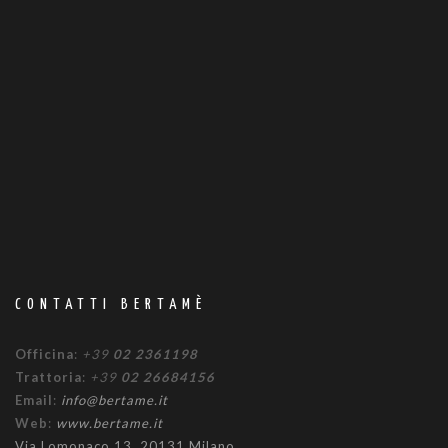
CONTATTI BERTAMÈ
Officina
:
+39
02 2361198
Trattoria
:
+39
02 26684156
Email
:
info@bertame.it
Web
:
www.bertame.it
Via Lomonaco 13, 20131 Milano