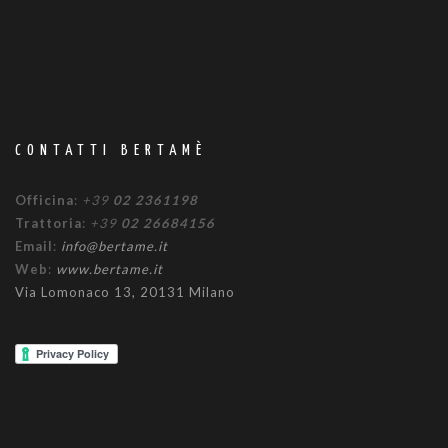
CONTATTI BERTAMÈ
Officina
:
+39
02 2361198
Trattoria
:
+39
02 26684156
Email
:
info@bertame.it
Web
:
www.bertame.it
Via Lomonaco 13, 20131 Milano