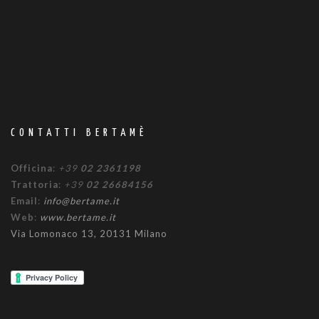
CONTATTI BERTAMÈ
Officina
:
+39
02 2361198
Trattoria
:
+39
02 26684156
Email
:
info@bertame.it
Web
:
www.bertame.it
Via Lomonaco 13, 20131 Milano