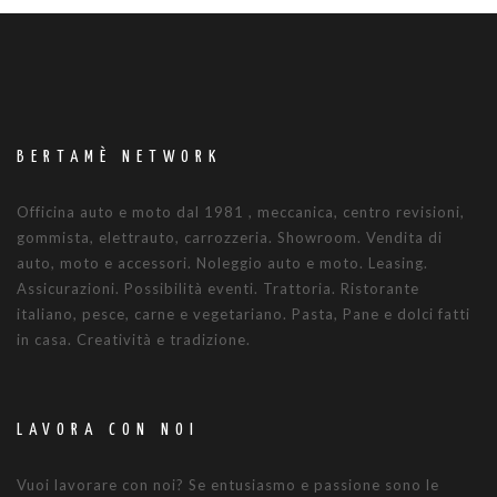
BERTAMÈ NETWORK
Officina auto e moto dal 1981 , meccanica, centro revisioni,
gommista, elettrauto, carrozzeria. Showroom. Vendita di
auto, moto e accessori. Noleggio auto e moto. Leasing.
Assicurazioni. Possibilità eventi. Trattoria. Ristorante
italiano, pesce, carne e vegetariano. Pasta, Pane e dolci fatti
in casa. Creatività e tradizione.
LAVORA CON NOI
Vuoi lavorare con noi? Se entusiasmo e passione sono le