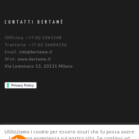
CONTATTI BERTAMÈ
Officina
:
+39
02 2361198
Trattoria
:
+39
02 26684156
Email
:
info@bertame.it
Web
:
www.bertame.it
Via Lomonaco 13, 20131 Milano
Utilizziamo i cookie per essere sicuri che tu possa avere
la migliore esperienza sul nostro sito. Se continui ad