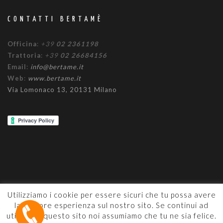
CONTATTI BERTAMÈ
Officina
:
+39
02 2361198
Trattoria
:
+39
02 26684156
Email
:
info@bertame.it
Web
:
www.bertame.it
Via Lomonaco 13, 20131 Milano
Utilizziamo i cookie per essere sicuri che tu possa avere
la migliore esperienza sul nostro sito. Se continui ad
PARTITA IVA 04168430967
utilizzare questo sito noi assumiamo che tu ne sia felice.