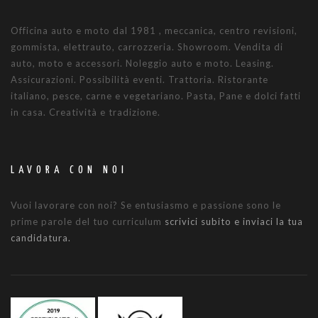
Officina auto e moto dal 1981 , meccanica, centro revisioni,
gommista, elettrauto, carrozzeria. Showroom. Vendita di
auto, moto e accessori. Noleggio auto e moto. Leasing.
Assicurazioni. Possibilità eventi. Trattoria. Ristorante
italiano, pesce, carne e vegetariano. Pasta, Pane e dolci fatti
in casa. Creatività e tradizione.
LAVORA CON NOI
Vuoi lavorare con noi? Se entusiasmo e passione sono le
prime parole del tuo curriculum
scrivici subito e inviaci la tua
candidatura.