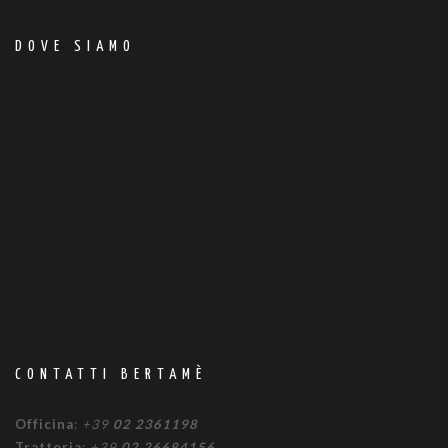
DOVE SIAMO
CONTATTI BERTAMÈ
Officina
:
+39
02 2361198
Trattoria
:
+39
02 26684156