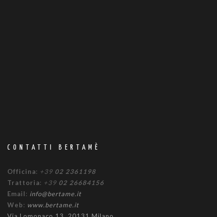
CONTATTI BERTAMÈ
Officina
:
+39
02 2361198
Trattoria
:
+39
02 26684156
Email
:
info@bertame.it
Web
:
www.bertame.it
Via Lomonaco 13, 20131 Milano