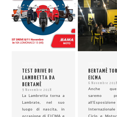
SHOWROOM
SHOWROOM
TEST DRIVE DI
BERTAMÈ TOR
LAMBRETTA DA
EICMA
6 Novembre 201
BERTAMÈ
Anche ques
9 Novembre 2018
La Lambretta torna a
saremo pre
Lambrate, nel suo
all’Esposizione
luogo di nascita, in
Internaziona
occasione di EICMA e
Ciclo e Motoc