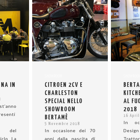
SHOWROOM
SHOWROO
NA IN
CITROEN 2CV E
BERT
CHARLESTON
KITC
8
SPECIAL NELLO
AL FU
t’anno
SHOWROOM
2018
senti
16 Apri
BERTAMÈ
In oc
5 Novembre 2018
le del
In occasione dei 70
Design
iclo La
anni dalla nascita di
Tratt