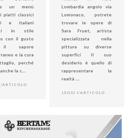
one un menù
Lombardia angolo via
i piatti classici
Lomonaco, potrete
si e italiani
trovare le opere di
tati in stile
Sara Fruet, artista
o con il gusto
specializzata nella
il sapore
pittura su diverse
raneo e la cura
superfici Il suo
ttaglio, perché
desiderio è quello di
anche la c...
rappresentare la
realtà ...
 L'ARTICOLO
LEGGI L'ARTICOLO