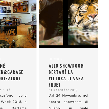
M
SHOWROOM
AMÈ
ALLO SHOWROOM
HEN&GARAGE
BERTAMÈ LA
ORISALONE
PITTURA DI SARA
FRUET
le 2018
21 Novembre 2017
casione della
Dal 24 Novembre, nel
 Week 2018, la
nostro showroom di
oria Bertamè
Milano, in viale