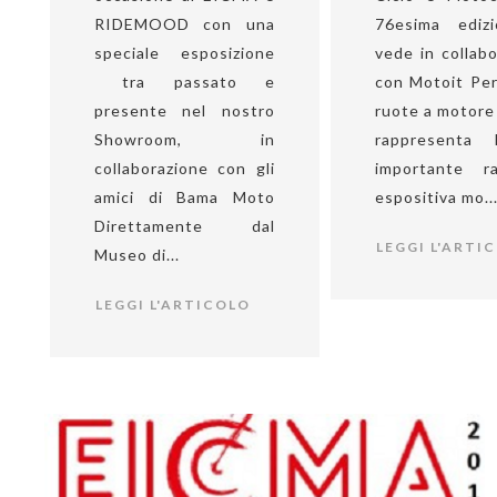
RIDEMOOD con una
76esima ediz
speciale esposizione
vede in collab
tra passato e
con Motoit Per
presente nel nostro
ruote a motor
Showroom, in
rappresenta 
collaborazione con gli
importante r
amici di Bama Moto
espositiva mo..
Direttamente dal
LEGGI L'ARTI
Museo di...
LEGGI L'ARTICOLO