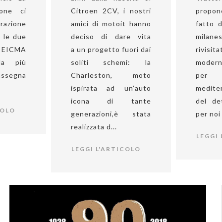
ione ci
Citroen 2CV, i nostri
prop
orazione
amici di motoit hanno
fatto d
 le due
deciso di dare vita
milane
e EICMA
a un progetto fuori dai
rivisi
la più
soliti schemi: la
modern
assegna
Charleston, moto
per 
.
ispirata ad un’auto
mediter
icona di tante
del de
COLO
generazioni,è stata
per noi 
realizzata d...
LEGGI
LEGGI L'ARTICOLO