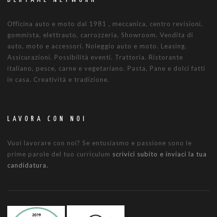
Officina auto e moto dal 1981 , meccanica, centro revisioni,
gommista, elettrauto, carrozzeria. Showroom. Vendita di
auto, moto e accessori. Noleggio auto e moto. Leasing.
Assicurazioni. Possibilità eventi. Trattoria. Ristorante
italiano, pesce, carne e vegetariano. Pasta, Pane e dolci fatti
in casa. Creatività e tradizione.
LAVORA CON NOI
Vuoi lavorare con noi? Se entusiasmo e passione sono le
prime parole del tuo curriculum
scrivici subito e inviaci la tua
candidatura.